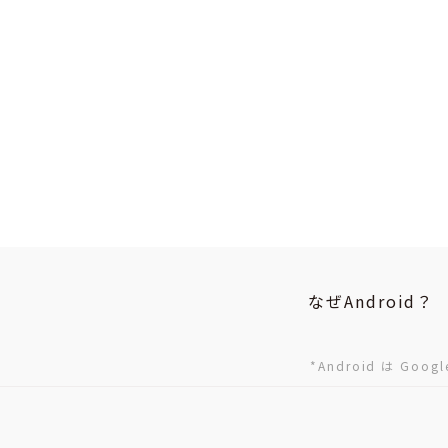
なぜAndroid？
*Android は Goo