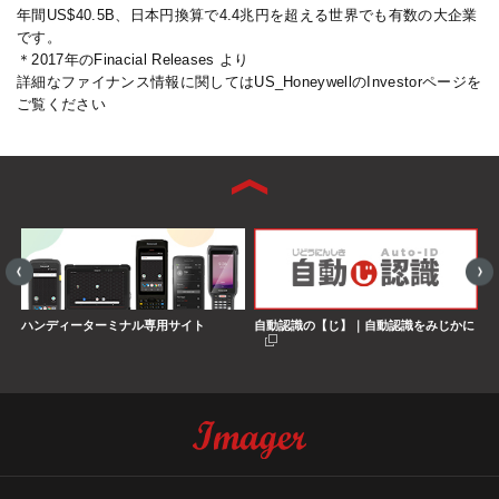
年間US$40.5B、日本円換算で4.4兆円を超える世界でも有数の大企業
です。
＊2017年のFinacial Releases より
詳細なファイナンス情報に関してはUS_HoneywellのInvestorページを
ご覧ください
ハンディーターミナル専用サイト
自動認識の【じ】｜自動認識をみじかに
S
界
搭