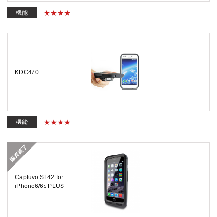
機能
KDC470
機能
Captuvo SL42 for
iPhone6/6s PLUS