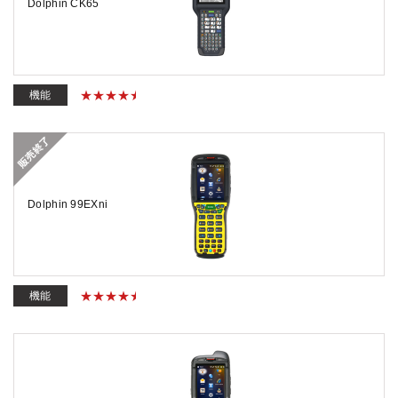
Dolphin CK65
機能
Dolphin 99EXni
機能