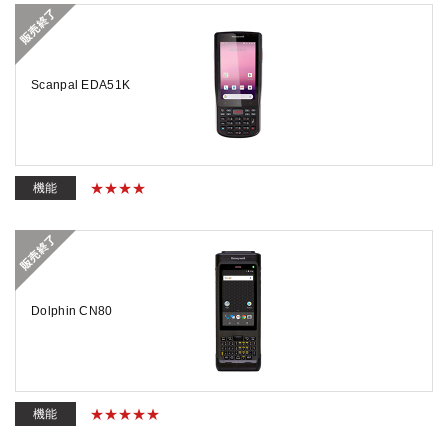
Scanpal EDA51K
機能
Dolphin CN80
機能