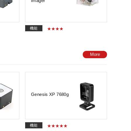
Imager
機能
More
Genesis XP 7680g
機能