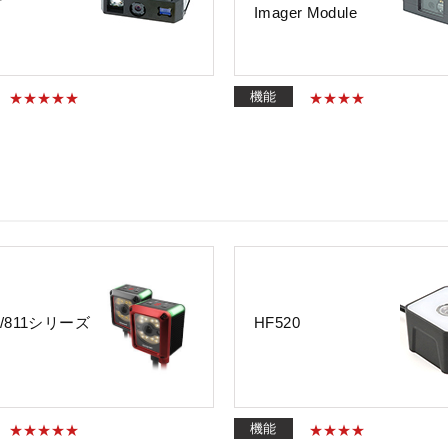
r
Imager Module
機能
0/811シリーズ
HF520
機能