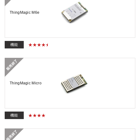
ThingMagic M6e
機能
ThingMagic Micro
機能