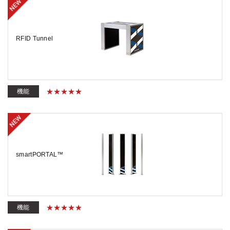
RFID Tunnel
機能
smartPORTAL™
機能