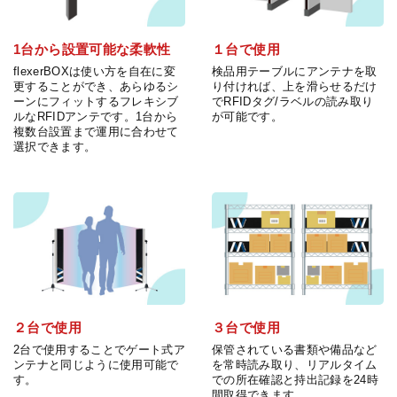
1台から設置可能な柔軟性
１台で使用
flexerBOXは使い方を自在に変
検品用テーブルにアンテナを取
更することができ、あらゆるシ
り付ければ、上を滑らせるだけ
ーンにフィットするフレキシブ
でRFIDタグ/ラベルの読み取り
ルなRFIDアンテです。1台から
が可能です。
複数台設置まで運用に合わせて
選択できます。
２台で使用
３台で使用
2台で使用することでゲート式ア
保管されている書類や備品など
ンテナと同じように使用可能で
を常時読み取り、リアルタイム
す。
での所在確認と持出記録を24時
間取得できます。