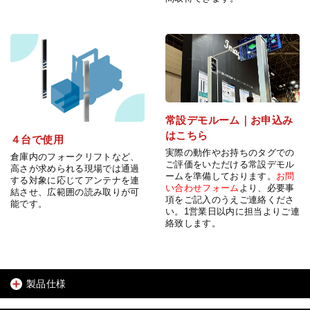
常設デモルーム｜お申込み
はこちら
４台で使用
実際の動作やお持ちのタグでの
倉庫内のフォークリフトなど、
ご評価をいただける常設デモル
高さが求められる現場では通過
ームを準備しております。
お問
する対象に応じてアンテナを連
い合わせフォーム
より、必要事
結させ、広範囲の読み取りが可
項をご記入のうえご連絡くださ
能です。
い。1営業日以内に担当よりご連
絡致します。
製品仕様