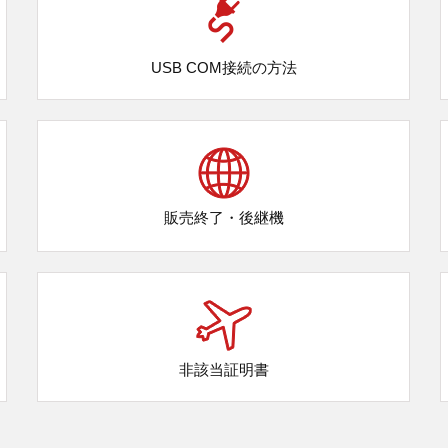
USB COM接続
の方法
販売終了・後継機
非該当証明書