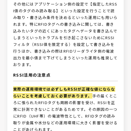
その他にはアプリケーション側の設定で【指定したRSS
I値のタグのみ読み取る】といった設定を行うことで読
み取り・書き込み条件を決めるといった運用にも用いら
れます。特にRFIDタグへの書き込みに関しては、書き
込みたいタグの近くにあったタグへデータを書き込んで
しまうといったトラブルを引き起こさないためにRSSI
フィルタ（RSSI値を限定する）を設定して書き込みを
行うほか、書き込みの際はRFIDリーダライタ側の電波
出力を最小値まで下げてしまうといった運用も推奨して
おります。
RSSI活用の注意点
実際の運用環境では必ずしもRSSIが正確な値にならな
らいことを考慮しておく必要があります。
手の届くとこ
ろに張られたRFIDタグも周囲の影響を受け、RSSIを正
常に計測できないことがあるためです。その原因の一つ
にRFID（UHF帯）の電波特性として、RFIDタグの読み
取りが金属や水分などの運用環境に大きく影響を受ける
ことがあげられます。