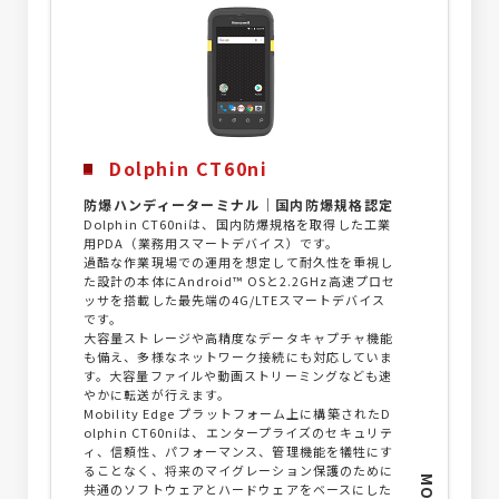
Dolphin CT60ni
防爆ハンディーターミナル｜国内防爆規格認定
Dolphin CT60niは、国内防爆規格を取得した工業
用PDA（業務用スマートデバイス）です。
過酷な作業現場での運用を想定して耐久性を重視し
た設計の本体にAndroid™ OSと2.2GHz高速プロセ
ッサを搭載した最先端の4G/LTEスマートデバイス
です。
大容量ストレージや高精度なデータキャプチャ機能
も備え、多様なネットワーク接続にも対応していま
す。大容量ファイルや動画ストリーミングなども速
やかに転送が行えます。
Mobility Edge プラットフォーム上に構築されたD
olphin CT60niは、エンタープライズのセキュリテ
ィ、信頼性、パフォーマンス、管理機能を犠牲にす
ることなく、将来のマイグレーション保護のために
MORE
共通のソフトウェアとハードウェアをベースにした