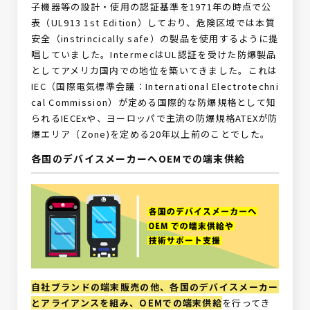
子機器等の設計・使用の認証基準を1971年の時点で公
表（UL913 1st Edition）しており、危険区域では本質
安全（instrincically safe）の製品を使用するように提
唱していました。IntermecはUL認証を受けた防爆製品
としてアメリカ国内での地位を築いてきました。これは
IEC（国際電気標準会議：International Electrotechni
cal Commission）が定める国際的な防爆規格として知
られるIECExや、ヨーロッパで主流の防爆規格ATEXが防
爆エリア（Zone)を定める20年以上前のことでした。
各国のデバイスメーカーへOEMでの端末供給
自社ブランドの端末販売の他、各国のデバイスメーカー
とアライアンスを組み、OEMでの端末供給
を行ってき