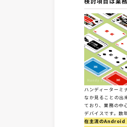
検討項目は業
ハンディーターミ
なか見ることの出
ており、業務の中
デバイスです。数年
在主流のAndro