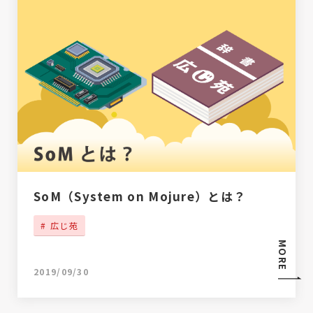
SoM（System on Mojure）とは？
広じ苑
MORE
2019/09/30