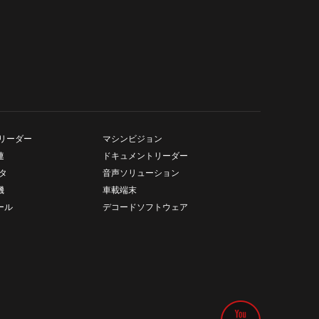
リーダー
マシンビジョン
連
ドキュメントリーダー
タ
音声ソリューション
機
車載端末
ール
デコードソフトウェア