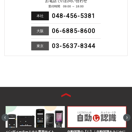
お電話でのお問い合わせ
受付時間 09:00 ～ 18:00
048-456-5381
本社
06-6885-8600
大阪
03-5637-8344
東京
ハンディーターミナル専用サイト
自動認識の【じ】｜自動認識をみじかに
S