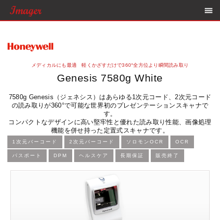
メディカルにも最適 軽くかざすだけで360°全方位より瞬間読み取り
Genesis 7580g White
7580g Genesis（ジェネシス）はあらゆる1次元コード、2次元コード
の読み取りが360°で可能な世界初のプレゼンテーションスキャナで
す。
コンパクトなデザインに高い堅牢性と優れた読み取り性能、画像処理
機能を併せ持った定置式スキャナです。
1次元バーコード
2次元バーコード
ソロモンOCR
OCR
パスポート
DPM
ヘルスケア
長期保証
販売終了