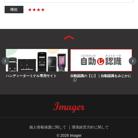
機能
ハンディーターミナル専用サイト
自動認識の【じ】｜自動認識をみじかに
S
界
搭
個人情報保護に関して
環境経営方針に関して
© 2026 Imager