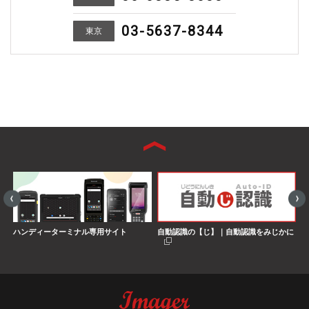
03-5637-8344
東京
ハンディーターミナル専用サイト
自動認識の【じ】｜自動認識をみじかに
S
界
搭