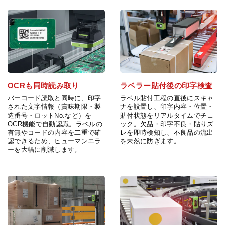
OCRも同時読み取り
ラベラー貼付後の印字検査
バーコード読取と同時に、印字
ラベル貼付工程の直後にスキャ
された文字情報（賞味期限・製
ナを設置し、印字内容・位置・
造番号・ロットNo.など）を
貼付状態をリアルタイムでチェ
OCR機能で自動認識。ラベルの
ック。欠品・印字不良・貼りズ
有無やコードの内容を二重で確
レを即時検知し、不良品の流出
認できるため、ヒューマンエラ
を未然に防ぎます。
ーを大幅に削減します。