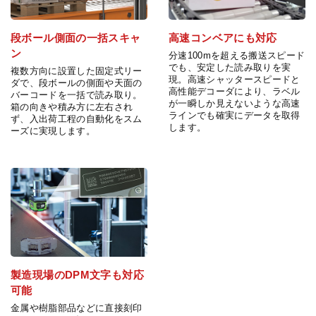
段ボール側面の一括スキャ
高速コンベアにも対応
ン
分速100mを超える搬送スピード
でも、安定した読み取りを実
複数方向に設置した固定式リー
現。高速シャッタースピードと
ダで、段ボールの側面や天面の
高性能デコーダにより、ラベル
バーコードを一括で読み取り。
が一瞬しか見えないような高速
箱の向きや積み方に左右され
ラインでも確実にデータを取得
ず、入出荷工程の自動化をスム
します。
ーズに実現します。
製造現場のDPM文字も対応
可能
金属や樹脂部品などに直接刻印