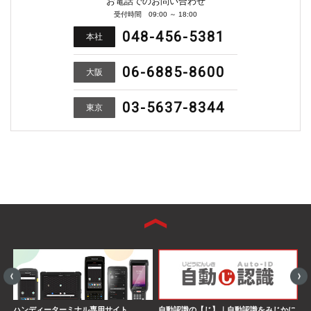
お電話でのお問い合わせ
受付時間 09:00 ～ 18:00
048-456-5381
本社
06-6885-8600
大阪
03-5637-8344
東京
ハンディーターミナル専用サイト
自動認識の【じ】｜自動認識をみじかに
S