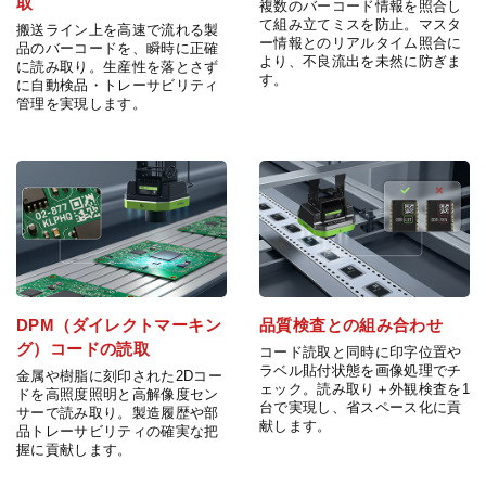
取
複数のバーコード情報を照合し
て組み立てミスを防止。マスタ
搬送ライン上を高速で流れる製
ー情報とのリアルタイム照合に
品のバーコードを、瞬時に正確
より、不良流出を未然に防ぎま
に読み取り。生産性を落とさず
す。
に自動検品・トレーサビリティ
管理を実現します。
DPM（ダイレクトマーキン
品質検査との組み合わせ
グ）コードの読取
コード読取と同時に印字位置や
ラベル貼付状態を画像処理でチ
金属や樹脂に刻印された2Dコー
ェック。読み取り＋外観検査を1
ドを高照度照明と高解像度セン
台で実現し、省スペース化に貢
サーで読み取り。製造履歴や部
献します。
品トレーサビリティの確実な把
握に貢献します。