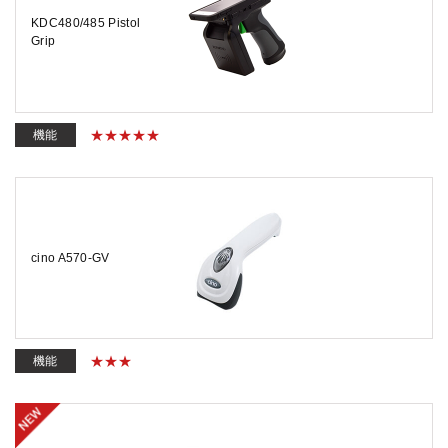
KDC480/485 Pistol
Grip
機能
cino A570-GV
機能