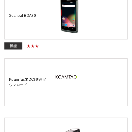
Scanpal EDA70
機能
KoamTac(KDC)共通ダ
ウンロード