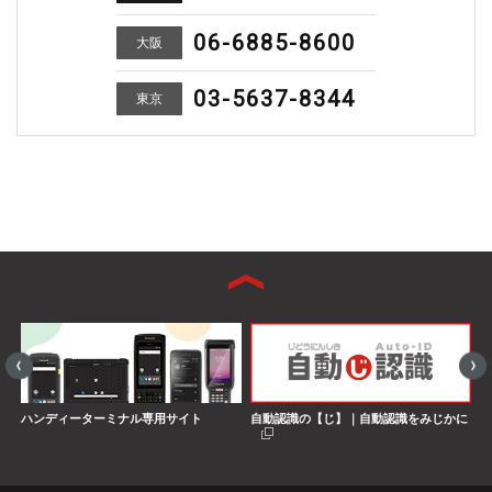
06-6885-8600
大阪
03-5637-8344
東京
ハンディーターミナル専用サイト
自動認識の【じ】｜自動認識をみじかに
S
界
搭