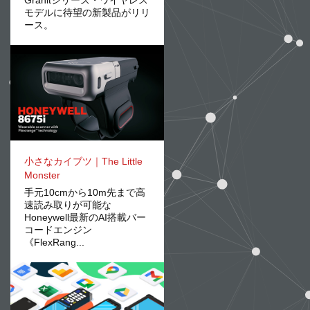
Granitシリーズ・ワイヤレス
モデルに待望の新製品がリリ
ース。
小さなカイブツ｜The Little
Monster
手元10cmから10m先まで高
速読み取りが可能な
Honeywell最新のAI搭載バー
コードエンジン
《FlexRang...