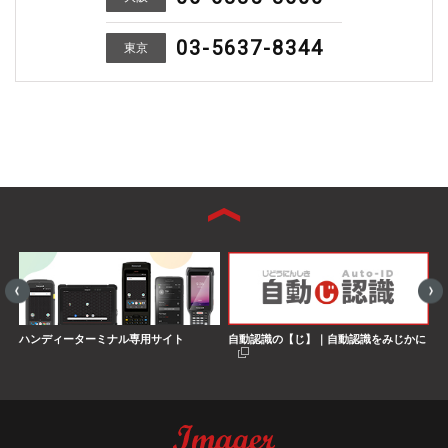
03-5637-8344
東京
ハンディーターミナル専用サイト
自動認識の【じ】｜自動認識をみじかに
S
界
搭