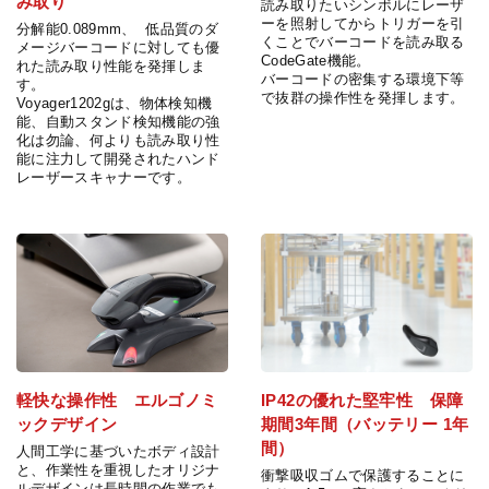
み取り
読み取りたいシンボルにレーザ
ーを照射してからトリガーを引
分解能0.089mm、 低品質のダ
くことでバーコードを読み取る
メージバーコードに対しても優
CodeGate機能。
れた読み取り性能を発揮しま
バーコードの密集する環境下等
す。
で抜群の操作性を発揮します。
Voyager1202gは、物体検知機
能、自動スタンド検知機能の強
化は勿論、何よりも読み取り性
能に注力して開発されたハンド
レーザースキャナーです。
軽快な操作性 エルゴノミ
IP42の優れた堅牢性 保障
ックデザイン
期間3年間（バッテリー 1年
間）
人間工学に基づいたボディ設計
と、作業性を重視したオリジナ
衝撃吸収ゴムで保護することに
ルデザインは長時間の作業でも