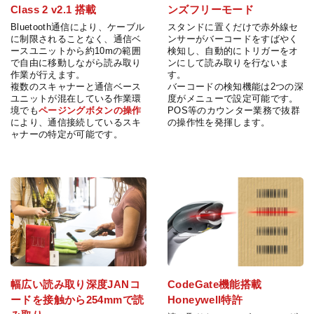
Class 2 v2.1 搭載
ンズフリーモード
Bluetooth通信により、ケーブル
スタンドに置くだけで赤外線セ
に制限されることなく、通信ベ
ンサーがバーコードをすばやく
ースユニットから約10mの範囲
検知し、自動的にトリガーをオ
で自由に移動しながら読み取り
ンにして読み取りを行ないま
作業が行えます。
す。
複数のスキャナーと通信ベース
バーコードの検知機能は2つの深
ユニットが混在している作業環
度がメニューで設定可能です。
境でも
ページングボタンの操作
POS等のカウンター業務で抜群
により、通信接続しているスキ
の操作性を発揮します。
ャナーの特定が可能です。
幅広い読み取り深度JANコ
CodeGate機能搭載
ードを接触から254mmで読
Honeywell特許