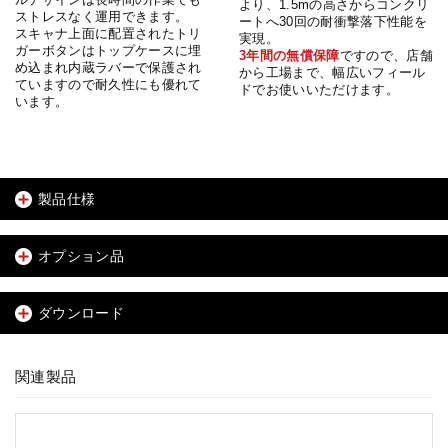
より、1.5mの高さからコンクリ
ストレスなく運用できます。
ートへ30回の耐衝撃落下性能を
スキャナ上面に配置されたトリ
実現。
ガーボタンはトップケースに埋
3年間の無償保障
ですので、店舗
め込まれ内蔵ラバーで保護され
から工場まで、幅広いフィール
ていますので耐久性にも優れて
ドでお使いいただけます。
います。
製品仕様
オプション品
ダウンロード
関連製品