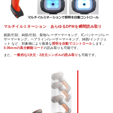
マルチイルミネーション あらゆるDPMを瞬間読み取り
鏡面/打刻、鋳肌/打刻、梨地/レーザーマーキング、ICパッケージ/レー
ザーマーキング、ヘアライン/レーザーマーキング、鋳肌/インクジェ
ット など、対象物により最適な
照明を自動でコントロール
します。
0.06mmの高分解能コード
の読み取りも可能です。
また、
一般的な1次元・2次元シンボルの読み取り
も可能です。