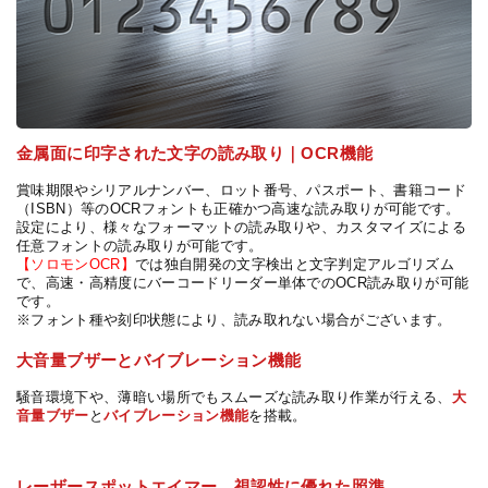
金属面に印字された文字の読み取り｜OCR機能
賞味期限やシリアルナンバー、ロット番号、パスポート、書籍コード
（ISBN）等のOCRフォントも正確かつ高速な読み取りが可能です。
設定により、様々なフォーマットの読み取りや、カスタマイズによる
任意フォントの読み取りが可能です。
【ソロモンOCR】
では独自開発の文字検出と文字判定アルゴリズム
で、高速・高精度にバーコードリーダー単体でのOCR読み取りが可能
です。
※フォント種や刻印状態により、読み取れない場合がございます。
大音量ブザーとバイブレーション機能
騒音環境下や、薄暗い場所でもスムーズな読み取り作業が行える、
大
音量ブザー
と
バイブレーション機能
を搭載。
レーザースポットエイマー 視認性に優れた照準