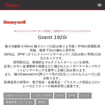
ダイレクトパーツマーキング対応｜工業用エリアイメージングスキャナ
Granit 1920i
最小分解能 0.06mm 極小コードの読み取りも可能！IP65の防塵防滴
性能、耐落下2mの優れた堅牢性
1920iは、DPM（ダイレクトパーツマーキング）の読み取り専用の2次
元スキャナです。
照明部分は、画期的なマルチイルミネーションを採用。
反射しやすい金属素材や基盤などに施されたレーザーマーキングやド
ットピンマーキングを素早く正確に読み取ります。
また、極小DatamatixやQRコード等の2次元シンボルもスムーズに読
み取ります。
医療器具の管理や、電子部品・金属美品・プラスチック部品などのト
レーサビリティーや個体管理に最適です。
2次元バーコード
ソロモンOCR
OCR
DPM
バイブ
画像取得（モノクロ)
高堅牢