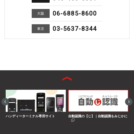
06-6885-8600
大阪
03-5637-8344
東京
ハンディーターミナル専用サイト
自動認識の【じ】｜自動認識をみじかに
S
界
搭