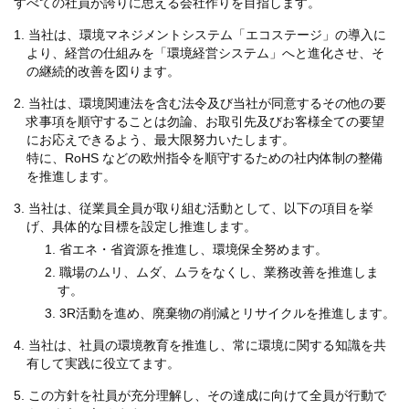
すべての社員が誇りに思える会社作りを目指します。
1. 当社は、環境マネジメントシステム「エコステージ」の導入に
より、経営の仕組みを「環境経営システム」へと進化させ、そ
の継続的改善を図ります。
2. 当社は、環境関連法を含む法令及び当社が同意するその他の要
求事項を順守することは勿論、お取引先及びお客様全ての要望
にお応えできるよう、最大限努力いたします。
特に、RoHS などの欧州指令を順守するための社内体制の整備
を推進します。
3. 当社は、従業員全員が取り組む活動として、以下の項目を挙
げ、具体的な目標を設定し推進します。
1. 省エネ・省資源を推進し、環境保全努めます。
2. 職場のムリ、ムダ、ムラをなくし、業務改善を推進しま
す。
3. 3R活動を進め、廃棄物の削減とリサイクルを推進します。
4. 当社は、社員の環境教育を推進し、常に環境に関する知識を共
有して実践に役立てます。
5. この方針を社員が充分理解し、その達成に向けて全員が行動で