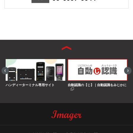
ハンディーターミナル専用サイト
自動認識の【じ】｜自動認識をみじかに
S
界
搭