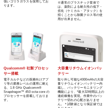
強いゴリラガラスを採用してお
※通常のプラスチック筐体で
ります。
は、薬剤による耐久性の低下・
劣化（ケミカル・アタック）を
招くことから除菌クロス等の使
用が出来ません。
Qualcomm® 社製プロセッ
大容量リチウムイオンバッ
サー搭載
テリー
電子カルテなどの医療向けアプ
取り外し可能な4000mAhの大容
リ等の業務レベルの運用に耐え
量リチウムイオンバッテリー内
る、1.8 GHz Qualcomm®
蔵し、バッテリーモニタリング
Snapdragon™ 450 octa-core の
機能により、*最大32時間以上の
プロセッサーを搭載しておりま
連続稼働を実現。作業中のバッ
す。
テリー切れの心配がありませ
ん。＊試験値となり保証値では