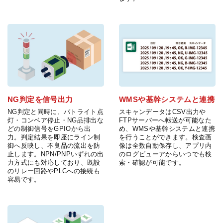
NG判定を信号出力
WMSや基幹システムと連携
NG判定と同時に、パトライト点
スキャンデータはCSV出力や
灯・コンベア停止・NG品排出な
FTPサーバーへ転送が可能なた
どの制御信号をGPIOから出
め、WMSや基幹システムと連携
力。判定結果を即座にライン制
を行うことができます。検査画
御へ反映し、不良品の流出を防
像は全数自動保存し、アプリ内
止します。NPN/PNPいずれの出
のログビューアからいつでも検
力方式にも対応しており、既設
索・確認が可能です。
のリレー回路やPLCへの接続も
容易です。