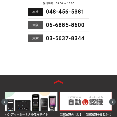
受付時間 09:00 ～ 18:00
048-456-5381
本社
06-6885-8600
大阪
03-5637-8344
東京
ハンディーターミナル専用サイト
自動認識の【じ】｜自動認識をみじかに
S