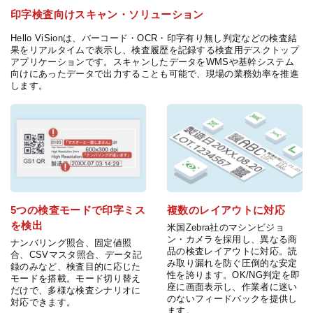
印字検査向けスキャン・ソリューション
Hello ViSionは、バーコード・OCR・印字有り無し判定などの検査結
果をリアルタイムで表示し、検査履歴を記録する検査用デスクトップ
アプリケーションです。スキャンしたデータをWMSや基幹システム
向けにあったデータで出力することも可能で、現場の業務効率を推進
します。
5つの検査モードで印字ミス
複数のレイアウトに対応
を検出
米国Zebra社のマシンビジョ
ン・カメラを採用し、異なる商
ナンバリング照合、固定値照
品の検査レイアウトに対応。読
合、CSVマスタ照合、データ記
み取り漏れを防ぐ圧倒的な安定
録のみなど、検査目的に応じた
性を誇ります。OK/NG判定を即
モードを搭載。モード切り替え
座に画面表示し、作業者に迷い
だけで、多様な検査シナリオに
のないフィードバックを提供し
対応できます。
ます。