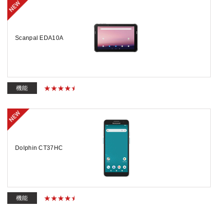
Scanpal EDA10A
機能
Dolphin CT37HC
機能