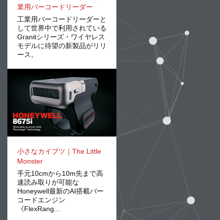
業用バーコードリーダー
工業用バーコードリーダーと
して世界中で利用されている
Granitシリーズ・ワイヤレス
モデルに待望の新製品がリリ
ース。
小さなカイブツ｜The Little
Monster
手元10cmから10m先まで高
速読み取りが可能な
Honeywell最新のAI搭載バー
コードエンジン
《FlexRang...