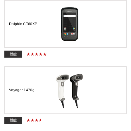
Dolphin CT60XP
機能
Voyager 1470g
機能