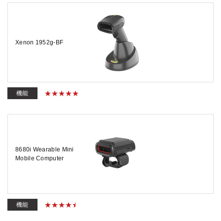
Xenon 1952g-BF
機能
8680i Wearable Mini
Mobile Computer
機能