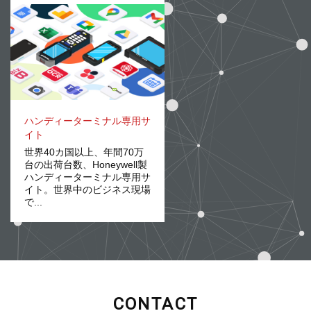
ハンディーターミナル専用サ
イト
世界40カ国以上、年間70万
台の出荷台数、Honeywell製
ハンディーターミナル専用サ
イト。世界中のビジネス現場
で...
CONTACT