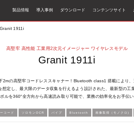
製品情報
導入事例
ダウンロード
コンテンツサイト
Granit 1911i
高堅牢 高性能 工業用2次元イメージャー ワイヤレスモデル
Granit 1911i
下2mの高堅牢コードレススキャナー！Bluetooth class1 搭載により
作業を想定し、最大限のデータ収集を行えるよう設計された、最新型の工
ボルを360°全方向から高速読み取り可能で、業務の効率化をお手伝
バーコード
ソロモンOCR
バイブ
Bluetooth
画像取得（モノクロ)