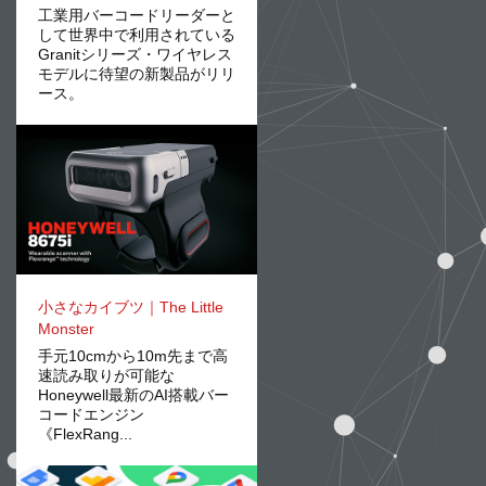
工業用バーコードリーダーと
して世界中で利用されている
Granitシリーズ・ワイヤレス
モデルに待望の新製品がリリ
ース。
小さなカイブツ｜The Little
Monster
手元10cmから10m先まで高
速読み取りが可能な
Honeywell最新のAI搭載バー
コードエンジン
《FlexRang...