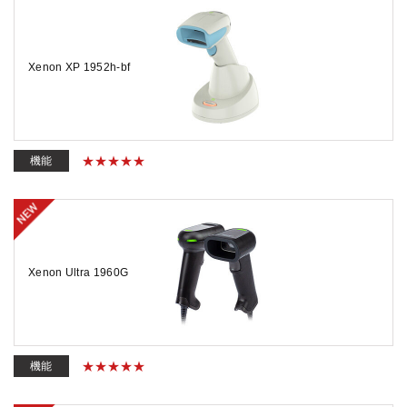
Xenon XP 1952h-bf
機能
Xenon Ultra 1960G
機能