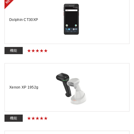
Dolphin CT30XP
機能
Xenon XP 1952g
機能