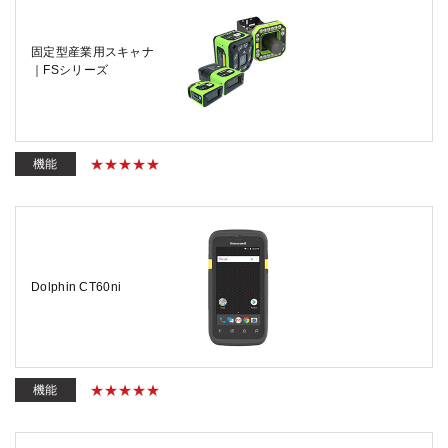
固定型産業用スキャナ
｜FSシリーズ
機能
Dolphin CT60ni
機能