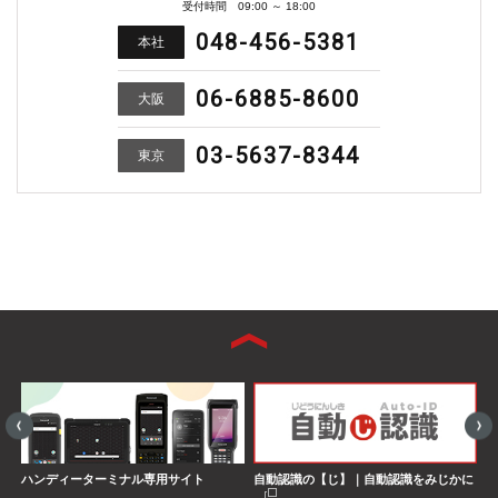
受付時間 09:00 ～ 18:00
048-456-5381
本社
06-6885-8600
大阪
03-5637-8344
東京
ハンディーターミナル専用サイト
自動認識の【じ】｜自動認識をみじかに
S
界